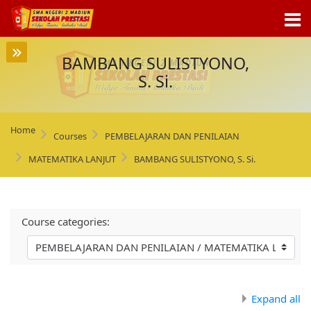
Skip to navigation
Skip to login form
Skip to main content
Skip to footer
BAMBANG SULISTYONO,
S. Si.
Home
Courses
PEMBELAJARAN DAN PENILAIAN
MATEMATIKA LANJUT
BAMBANG SULISTYONO, S. Si.
Course categories:
Expand all