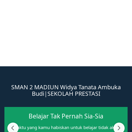
SMAN 2 MADIUN
Widya Tanata Ambuka
Widya Tanata Ambuka Budi
|
Budi
SEKOLAH PRESTASI
Belajar Tak Pernah Sia-Sia
Waktu yang kamu habiskan untuk belajar tidak akan