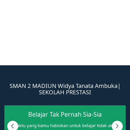
Wi
|
SMAN 2 MADIUN
Widya Tanata Ambuka B
SEKOLAH PRESTASI
Belajar Tak Pernah Sia-Sia
Waktu yang kamu habiskan untuk belajar tidak akan