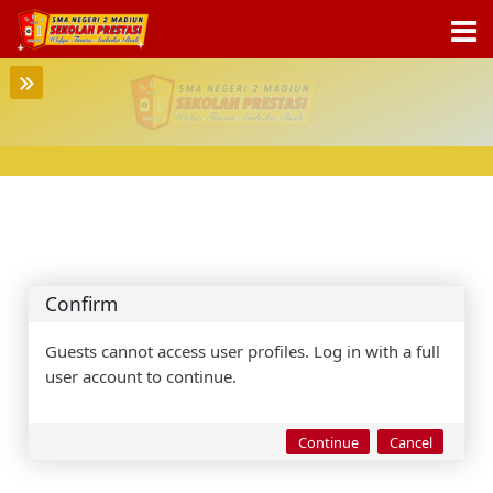
Skip to navigation
Skip to login form
Skip to main content
Skip to footer
Confirm
Guests cannot access user profiles. Log in with a full
user account to continue.
Continue
Cancel